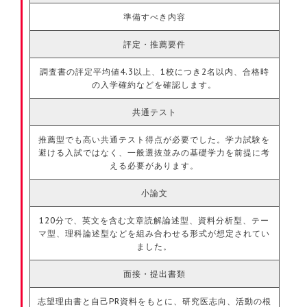
準備すべき内容
評定・推薦要件
調査書の評定平均値4.3以上、1校につき2名以内、合格時
の入学確約などを確認します。
共通テスト
推薦型でも高い共通テスト得点が必要でした。学力試験を
避ける入試ではなく、一般選抜並みの基礎学力を前提に考
える必要があります。
小論文
120分で、英文を含む文章読解論述型、資料分析型、テー
マ型、理科論述型などを組み合わせる形式が想定されてい
ました。
面接・提出書類
志望理由書と自己PR資料をもとに、研究医志向、活動の根