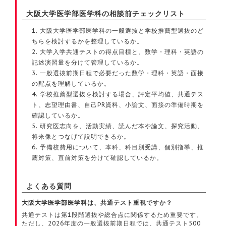
大阪大学医学部医学科の相談前チェックリスト
大阪大学医学部医学科の一般選抜と学校推薦型選抜のど
ちらを検討するかを整理しているか。
大学入学共通テストの得点目標と、数学・理科・英語の
記述演習量を分けて管理しているか。
一般選抜前期日程で必要だった数学・理科・英語・面接
の配点を理解しているか。
学校推薦型選抜を検討する場合、評定平均値、共通テス
ト、志望理由書、自己PR資料、小論文、面接の準備時期を
確認しているか。
研究医志向を、活動実績、読んだ本や論文、探究活動、
将来像とつなげて説明できるか。
予備校費用について、本科、科目別受講、個別指導、推
薦対策、直前対策を分けて確認しているか。
よくある質問
大阪大学医学部医学科は、共通テスト重視ですか？
共通テストは第1段階選抜や総合点に関係するため重要です。
ただし、2026年度の一般選抜前期日程では、共通テスト500