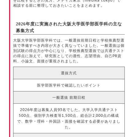
を比較するときの見方、メディカ東京（medika tokyo）で
相談する前に整理しておきたいことをまとめます。
2026年度に実施された大阪大学医学部医学科の主な
募集方式
大阪大学医学部医学科では、一般選抜前期日程と学校推薦型選
抜で準備すべき内容が大きく異なっていました。一般選抜は個
別試験の得点力が中心になり、学校推薦型選抜では共通テスト
の得点に加えて、研究医としての適性、志望理由、自己PR資
料、小論文、面接が重視されました。
選抜方式
医学部医学科で確認したいポイント
一般選抜 前期日程
2026年度は募集人員93名でした。大学入学共通テスト
500点、個別学力検査等1,500点、総合計2,000点の構成
で、数学・理科・外国語・面接を確認する必要がありまし
た。