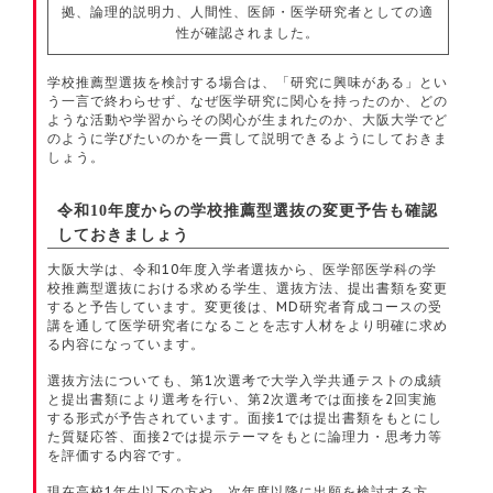
拠、論理的説明力、人間性、医師・医学研究者としての適
性が確認されました。
学校推薦型選抜を検討する場合は、「研究に興味がある」とい
う一言で終わらせず、なぜ医学研究に関心を持ったのか、どの
ような活動や学習からその関心が生まれたのか、大阪大学でど
のように学びたいのかを一貫して説明できるようにしておきま
しょう。
令和10年度からの学校推薦型選抜の変更予告も確認
しておきましょう
大阪大学は、令和10年度入学者選抜から、医学部医学科の学
校推薦型選抜における求める学生、選抜方法、提出書類を変更
すると予告しています。変更後は、MD研究者育成コースの受
講を通して医学研究者になることを志す人材をより明確に求め
る内容になっています。
選抜方法についても、第1次選考で大学入学共通テストの成績
と提出書類により選考を行い、第2次選考では面接を2回実施
する形式が予告されています。面接1では提出書類をもとにし
た質疑応答、面接2では提示テーマをもとに論理力・思考力等
を評価する内容です。
現在高校1年生以下の方や、次年度以降に出願を検討する方