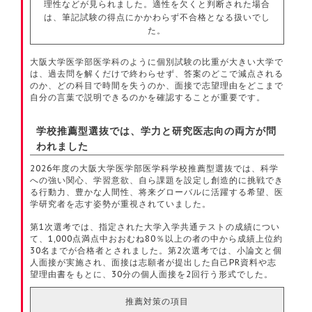
理性などが見られました。適性を欠くと判断された場合
は、筆記試験の得点にかかわらず不合格となる扱いでし
た。
大阪大学医学部医学科のように個別試験の比重が大きい大学で
は、過去問を解くだけで終わらせず、答案のどこで減点される
のか、どの科目で時間を失うのか、面接で志望理由をどこまで
自分の言葉で説明できるのかを確認することが重要です。
学校推薦型選抜では、学力と研究医志向の両方が問
われました
2026年度の大阪大学医学部医学科学校推薦型選抜では、科学
への強い関心、学習意欲、自ら課題を設定し創造的に挑戦でき
る行動力、豊かな人間性、将来グローバルに活躍する希望、医
学研究者を志す姿勢が重視されていました。
第1次選考では、指定された大学入学共通テストの成績につい
て、1,000点満点中おおむね80％以上の者の中から成績上位約
30名までが合格者とされました。第2次選考では、小論文と個
人面接が実施され、面接は志願者が提出した自己PR資料や志
望理由書をもとに、30分の個人面接を2回行う形式でした。
推薦対策の項目