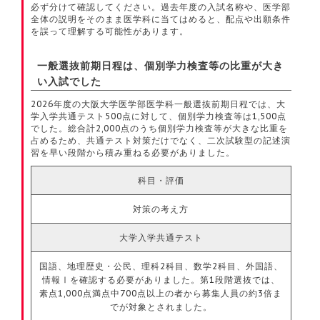
必ず分けて確認してください。過去年度の入試名称や、医学部
全体の説明をそのまま医学科に当てはめると、配点や出願条件
を誤って理解する可能性があります。
一般選抜前期日程は、個別学力検査等の比重が大き
い入試でした
2026年度の大阪大学医学部医学科一般選抜前期日程では、大
学入学共通テスト500点に対して、個別学力検査等は1,500点
でした。総合計2,000点のうち個別学力検査等が大きな比重を
占めるため、共通テスト対策だけでなく、二次試験型の記述演
習を早い段階から積み重ねる必要がありました。
科目・評価
対策の考え方
大学入学共通テスト
国語、地理歴史・公民、理科2科目、数学2科目、外国語、
情報Ⅰを確認する必要がありました。第1段階選抜では、
素点1,000点満点中700点以上の者から募集人員の約3倍ま
でが対象とされました。