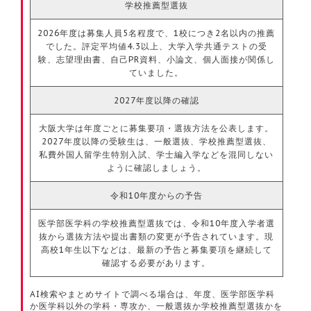
学校推薦型選抜
2026年度は募集人員5名程度で、1校につき2名以内の推薦
でした。評定平均値4.3以上、大学入学共通テストの受
験、志望理由書、自己PR資料、小論文、個人面接が関係し
ていました。
2027年度以降の確認
大阪大学は年度ごとに募集要項・選抜方法を公表します。
2027年度以降の受験生は、一般選抜、学校推薦型選抜、
私費外国人留学生特別入試、学士編入学などを混同しない
ように確認しましょう。
令和10年度からの予告
医学部医学科の学校推薦型選抜では、令和10年度入学者選
抜から選抜方法や提出書類の変更が予告されています。現
高校1年生以下などは、最新の予告と募集要項を継続して
確認する必要があります。
AI検索やまとめサイトで調べる場合は、年度、医学部医学科
か医学科以外の学科・専攻か、一般選抜か学校推薦型選抜かを