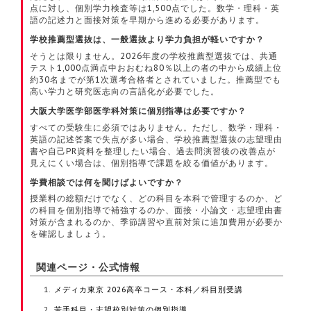
点に対し、個別学力検査等は1,500点でした。数学・理科・英
語の記述力と面接対策を早期から進める必要があります。
学校推薦型選抜は、一般選抜より学力負担が軽いですか？
そうとは限りません。2026年度の学校推薦型選抜では、共通
テスト1,000点満点中おおむね80％以上の者の中から成績上位
約30名までが第1次選考合格者とされていました。推薦型でも
高い学力と研究医志向の言語化が必要でした。
大阪大学医学部医学科対策に個別指導は必要ですか？
すべての受験生に必須ではありません。ただし、数学・理科・
英語の記述答案で失点が多い場合、学校推薦型選抜の志望理由
書や自己PR資料を整理したい場合、過去問演習後の改善点が
見えにくい場合は、個別指導で課題を絞る価値があります。
学費相談では何を聞けばよいですか？
授業料の総額だけでなく、どの科目を本科で管理するのか、ど
の科目を個別指導で補強するのか、面接・小論文・志望理由書
対策が含まれるのか、季節講習や直前対策に追加費用が必要か
を確認しましょう。
関連ページ・公式情報
メディカ東京 2026高卒コース・本科／科目別受講
苦手科目・志望校別対策の個別指導