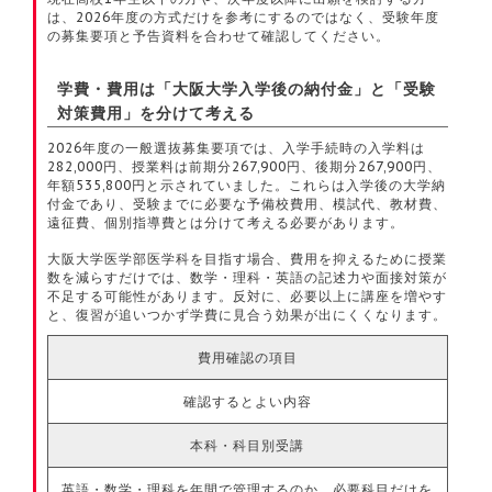
は、2026年度の方式だけを参考にするのではなく、受験年度
の募集要項と予告資料を合わせて確認してください。
学費・費用は「大阪大学入学後の納付金」と「受験
対策費用」を分けて考える
2026年度の一般選抜募集要項では、入学手続時の入学料は
282,000円、授業料は前期分267,900円、後期分267,900円、
年額535,800円と示されていました。これらは入学後の大学納
付金であり、受験までに必要な予備校費用、模試代、教材費、
遠征費、個別指導費とは分けて考える必要があります。
大阪大学医学部医学科を目指す場合、費用を抑えるために授業
数を減らすだけでは、数学・理科・英語の記述力や面接対策が
不足する可能性があります。反対に、必要以上に講座を増やす
と、復習が追いつかず学費に見合う効果が出にくくなります。
費用確認の項目
確認するとよい内容
本科・科目別受講
英語・数学・理科を年間で管理するのか、必要科目だけを