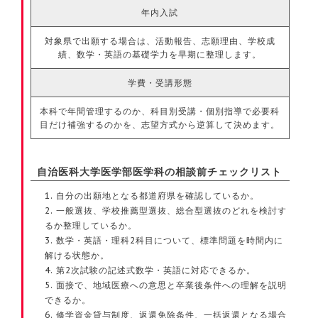
年内入試
対象県で出願する場合は、活動報告、志願理由、学校成
績、数学・英語の基礎学力を早期に整理します。
学費・受講形態
本科で年間管理するのか、科目別受講・個別指導で必要科
目だけ補強するのかを、志望方式から逆算して決めます。
自治医科大学医学部医学科の相談前チェックリスト
自分の出願地となる都道府県を確認しているか。
一般選抜、学校推薦型選抜、総合型選抜のどれを検討す
るか整理しているか。
数学・英語・理科2科目について、標準問題を時間内に
解ける状態か。
第2次試験の記述式数学・英語に対応できるか。
面接で、地域医療への意思と卒業後条件への理解を説明
できるか。
修学資金貸与制度、返還免除条件、一括返還となる場合