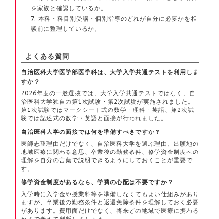
を家族と確認しているか。
本科・科目別受講・個別指導のどれが自分に必要かを相
談前に整理しているか。
よくある質問
自治医科大学医学部医学科は、大学入学共通テストを利用しま
すか？
2026年度の一般選抜では、大学入学共通テストではなく、自
治医科大学独自の第1次試験・第2次試験が実施されました。
第1次試験ではマークシート式の数学・理科・英語、第2次試
験では記述式の数学・英語と面接が行われました。
自治医科大学の面接では何を準備すべきですか？
医師志望理由だけでなく、自治医科大学を選ぶ理由、出願地の
地域医療に関わる意思、卒業後の勤務条件、修学資金制度への
理解を自分の言葉で説明できるようにしておくことが重要で
す。
修学資金制度があるなら、学費の心配は不要ですか？
入学時に入学金や授業料等を準備しなくてもよい仕組みがあり
ますが、卒業後の勤務条件と返還免除条件を理解しておく必要
があります。費用面だけでなく、将来どの地域で医療に携わる
かまで考えて判断しましょう。