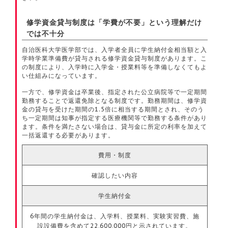
修学資金貸与制度は「学費が不要」という理解だけ
では不十分
自治医科大学医学部では、入学者全員に学生納付金相当額と入
学時学業準備費が貸与される修学資金貸与制度があります。こ
の制度により、入学時に入学金・授業料等を準備しなくてもよ
い仕組みになっています。
一方で、修学資金は卒業後、指定された公立病院等で一定期間
勤務することで返還免除となる制度です。勤務期間は、修学資
金の貸与を受けた期間の1.5倍に相当する期間とされ、そのう
ち一定期間は知事が指定する医療機関等で勤務する条件があり
ます。条件を満たさない場合は、貸与金に所定の利率を加えて
一括返還する必要があります。
費用・制度
確認したい内容
学生納付金
6年間の学生納付金は、入学料、授業料、実験実習費、施
設設備費を含めて22,600,000円と示されています。