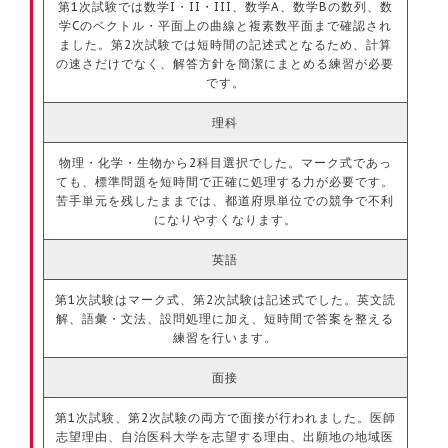
第1次試験では数学I・II・III、数学A、数学Bの数列、数
学Cのベクトル・平面上の曲線と複素数平面まで確認され
ました。第2次試験では短時間の記述式となるため、計算
の速さだけでなく、解答方針を簡潔にまとめる練習が必要
です。
理科
物理・化学・生物から2科目選択でした。マーク式であっ
ても、標準問題を短時間で正確に処理する力が必要です。
苦手単元を残したままでは、都道府県単位での競争で不利
になりやすくなります。
英語
第1次試験はマーク式、第2次試験は記述式でした。英文読
解、語彙・文法、設問処理に加え、短時間で答案を整える
練習を行います。
面接
第1次試験、第2次試験の両方で面接が行われました。医師
志望理由、自治医科大学を志望する理由、出願地の地域医