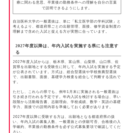
療に関わる意思、卒業後の勤務条件への理解を自分の言葉
で説明できるようにします。
自治医科大学の一般選抜は、単に「私立医学部の学科試験」と
考えるより、都道府県ごとの出願管理、面接、修学資金制度の
理解まで含めた入試と捉える方が実態に合っています。
2027年度以降は、年内入試を実施する県にも注意す
る
2027年度入試からは、栃木県、富山県、山梨県、山口県、佐
賀県を出願地とする受験生に対して、年内入試を実施する予定
が公表されています。方式は、総合型選抜や学校推薦型選抜
で、出願書類、面接、基礎学力検査を総合して判断する流れで
す。
ただし、これらの県でも、例年1月末に実施される一般選抜は
引き続き行われる予定です。年内入試を検討する場合は、早い
段階から活動報告書、志願理由、学校成績、数学・英語の基礎
学力、面接での説明内容を準備しておく必要があります。
2027年度以降に受験する方は、出願地となる都道府県の扱
い、年内入試の募集人数、一般選抜との併願可否、合格後の入
学確約、卒業後の勤務条件を必ず公式募集要項で確認してくだ
さい。