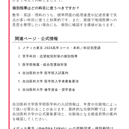
個別指導はどの科目に使うべきですか？
数学・英語・理科のうち、標準問題の処理速度や記述答案で失
点が多い科目に使うと効果的です。また、面接で地域医療への
意思を整理したい場合にも、個別に確認する価値があります。
関連ページ・公式情報
メディカ東京 2026高卒コース・本科／科目別受講
苦手科目・志望校別対策の個別指導
医学部推薦・総合型選抜対策
自治医科大学 医学部入試案内
自治医科大学 医学部入学者募集要項
自治医科大学 修学資金・奨学資金
自治医科大学医学部医学科の入試情報は、年度や出願地によっ
て扱いが変わることがあります。最終的な出願判断では、必ず
自治医科大学の公式募集要項と、出願地となる都道府県の案内
を確認してください。
メディカ東京（medika tokyo）への資料請求・個別相談は