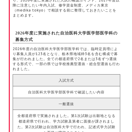
り、2026年度に実施された入試の確認ポイント、2027年度以
降に注意したい年内入試、修学資金制度、メディカ東京
（medika tokyo）で相談する前に整理しておきたいことを
まとめます。
2026年度に実施された自治医科大学医学部医学科の
募集方式
2026年度の自治医科大学医学部医学科では、臨時定員増によ
り募集人員が123名となり、栃木県地域枠3名を含む構成で募
集が行われました。全ての都道府県で2名または3名ずつ選抜
する形式で、一部の県では学校推薦型選抜・総合型選抜も行わ
れました。
入試方式
自治医科大学医学部医学科で確認したい内容
一般選抜
全都道府県で実施されました。第1次試験は出願地となる
都道府県で行われ、学力試験及第者に面接が課されまし
た。第2次試験は自治医科大学で行われ、記述式学力試験