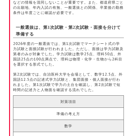
などの情報を混同しないことが重要です。また、都道府県ごと
の出願地、年内入試の有無、一般選抜との関係、卒業後の勤務
条件は年度ごとに確認が必要です。
一般選抜は、第1次試験・第2次試験・面接を分けて
準備する
2026年度の一般選抜では、第1次試験でマークシート式の学
力試験と面接試験が行われました。ただし、面接は学力試験及
第者のみが対象でした。学力試験は数学25点、理科50点、外
国語25点の100点満点で、理科は物理・化学・生物から2科目
を選択する形式でした。
第2次試験では、自治医科大学を会場として、数学12.5点、外
国語12.5点の記述式学力試験と、集団面接・個人面接が行わ
れました。第1次試験で学力の土台を確認し、第2次試験で短
時間の記述力と人物面を確認する流れでした。
対策項目
準備の考え方
数学