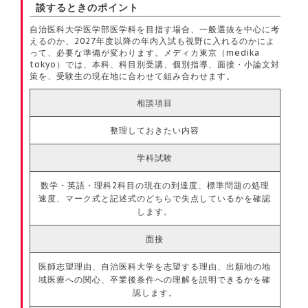
談するときのポイント
自治医科大学医学部医学科を目指す場合、一般選抜を中心に考
えるのか、2027年度以降の年内入試も視野に入れるのかによ
って、必要な準備が変わります。メディカ東京（medika
tokyo）では、本科、科目別受講、個別指導、面接・小論文対
策を、受験生の現在地に合わせて組み合わせます。
相談項目
整理しておきたい内容
学科試験
数学・英語・理科2科目の現在の到達度、標準問題の処理
速度、マーク式と記述式のどちらで失点しているかを確認
します。
面接
医師志望理由、自治医科大学を志望する理由、出願地の地
域医療への関心、卒業後条件への理解を説明できるかを確
認します。