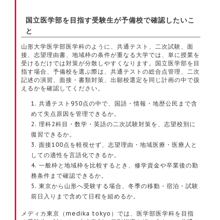
国立医学部を目指す受験生が予備校で確認したいこ
と
山形大学医学部医学科のように、共通テスト、二次試験、面
接、志望理由書、地域枠の条件が重なる大学では、単に授業を
受けるだけでは対策が分散しやすくなります。国立医学部を目
指す場合、予備校を選ぶ際は、共通テストの総合点管理、二次
記述の演習、面接・書類対策、出願校選定を同じ計画の中で扱
えるかを確認してください。
共通テスト950点の中で、国語・情報・地歴公民まで含
めて失点原因を管理できるか。
理科2科目・数学・英語の二次試験対策を、志望校別に
復習できるか。
面接100点を軽視せず、志望理由・地域医療・医療人と
しての適性を言語化できるか。
一般枠と地域枠を比較するとき、修学資金や卒業後の勤
務条件まで確認できるか。
東京から山形へ受験する場合、冬季の移動・宿泊・試験
前日入りまで含めて日程を組めるか。
メディカ東京（medika tokyo）では、医学部医学科を目指