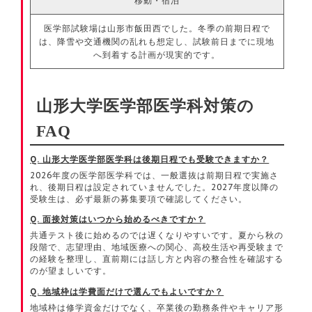
移動・宿泊
医学部試験場は山形市飯田西でした。冬季の前期日程で
は、降雪や交通機関の乱れも想定し、試験前日までに現地
へ到着する計画が現実的です。
山形大学医学部医学科対策の
FAQ
Q. 山形大学医学部医学科は後期日程でも受験できますか？
2026年度の医学部医学科では、一般選抜は前期日程で実施さ
れ、後期日程は設定されていませんでした。2027年度以降の
受験生は、必ず最新の募集要項で確認してください。
Q. 面接対策はいつから始めるべきですか？
共通テスト後に始めるのでは遅くなりやすいです。夏から秋の
段階で、志望理由、地域医療への関心、高校生活や再受験まで
の経験を整理し、直前期には話し方と内容の整合性を確認する
のが望ましいです。
Q. 地域枠は学費面だけで選んでもよいですか？
地域枠は修学資金だけでなく、卒業後の勤務条件やキャリア形