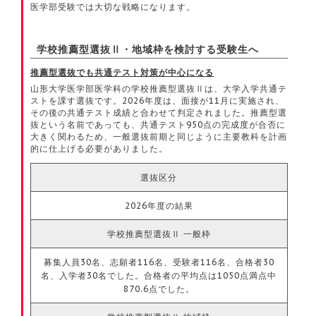
医学部受験では大切な戦略になります。
学校推薦型選抜Ⅱ・地域枠を検討する受験生へ
推薦型選抜でも共通テスト対策が中心になる
山形大学医学部医学科の学校推薦型選抜Ⅱは、大学入学共通テ
ストを課す選抜です。2026年度は、面接が11月に実施され、
その後の共通テスト成績と合わせて判定されました。推薦型選
抜という名前であっても、共通テスト950点の完成度が合否に
大きく関わるため、一般選抜前期と同じように主要教科を計画
的に仕上げる必要がありました。
選抜区分
2026年度の結果
学校推薦型選抜Ⅱ 一般枠
募集人員30名、志願者116名、受験者116名、合格者30
名、入学者30名でした。合格者の平均点は1050点満点中
870.6点でした。