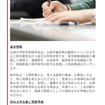
基本情報
山形大学医学部医学科は、山形市飯田西の飯田キャンパスを中
心に医学教育を行う国立大学医学部です。医学部附属病院と隣
接した環境で、基礎医学、社会医学、臨床医学を段階的に学
び、地域医療と医学研究の双方を意識した医師養成を行ってい
ます。
医学科は「人間性豊かな、考える医師の養成」を重視してお
り、単に知識を覚えるだけではなく、患者さんや地域社会の課
題を見つけ、考え、説明し、協働する力が求められます。山形
大学医学部医学科を志望する場合は、共通テスト・二次試験の
得点力に加えて、面接で医療人としての適性を示す準備が欠か
せません。
求める学生像と受験準備