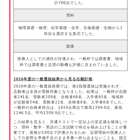
計700点でした。
理科
物理基礎・物理、化学基礎・化学、生物基礎・生物から2
科目を選択する形式でした。
面接
医療人としての適性が評価され、一般枠では調査書、地域
枠では調査書と志望の動機も評価に含まれていました。
2026年度の一般選抜結果から見る出願計画
2026年度の一般選抜前期では、第1段階選抜は実施されず、
志願者は全員が受験対象となりました。結果は、一般枠が志願
者241名、受験者209名、合格者68名、入学者65名、地域枠
が志願者34名、受験者22名、合格者8名、入学者8名でした。
一般枠の合格者得点は、1650点満点で最高1394.0点、最低
1246.3点、平均1309.9点でした。
この結果を見ると、共通テストで一定以上の安定感を確保しつ
つ、理科・数学・英語の二次試験で得点を積み上げることが重
要です。面接が100点で評価されるため、志望理由や医療人と
しての姿勢を準備不足のまま本番へ持ち込まないことも、国立