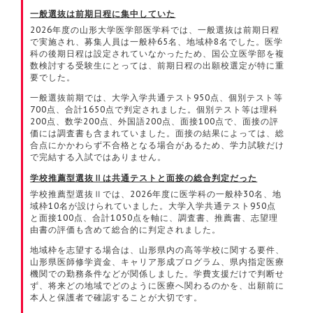
一般選抜は前期日程に集中していた
2026年度の山形大学医学部医学科では、一般選抜は前期日程
で実施され、募集人員は一般枠65名、地域枠8名でした。医学
科の後期日程は設定されていなかったため、国公立医学部を複
数検討する受験生にとっては、前期日程の出願校選定が特に重
要でした。
一般選抜前期では、大学入学共通テスト950点、個別テスト等
700点、合計1650点で判定されました。個別テスト等は理科
200点、数学200点、外国語200点、面接100点で、面接の評
価には調査書も含まれていました。面接の結果によっては、総
合点にかかわらず不合格となる場合があるため、学力試験だけ
で完結する入試ではありません。
学校推薦型選抜Ⅱは共通テストと面接の総合判定だった
学校推薦型選抜Ⅱでは、2026年度に医学科の一般枠30名、地
域枠10名が設けられていました。大学入学共通テスト950点
と面接100点、合計1050点を軸に、調査書、推薦書、志望理
由書の評価も含めて総合的に判定されました。
地域枠を志望する場合は、山形県内の高等学校に関する要件、
山形県医師修学資金、キャリア形成プログラム、県内指定医療
機関での勤務条件などが関係しました。学費支援だけで判断せ
ず、将来どの地域でどのように医療へ関わるのかを、出願前に
本人と保護者で確認することが大切です。