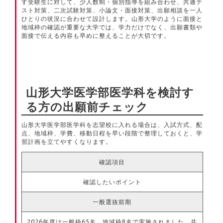
す受験生に対して、少人数制・個別指導を組み合わせ、共通テ
スト対策、二次試験対策、小論文・面接対策、出願相談を一人
ひとりの状況に合わせて設計します。山形大学のように面接と
地域枠の確認が重要な大学では、学力だけでなく、出願書類や
面接で伝える内容も早めに整えることが大切です。
山形大学医学部医学科を検討す
る方の出願前チェック
山形大学医学部医学科を志望校に入れる場合は、入試方式、配
点、地域枠、学費、移動日程を早い段階で整理しておくと、学
習計画を立てやすくなります。
確認項目
確認したいポイント
一般選抜前期
2026年度は一般枠65名、地域枠8名で実施されました。共