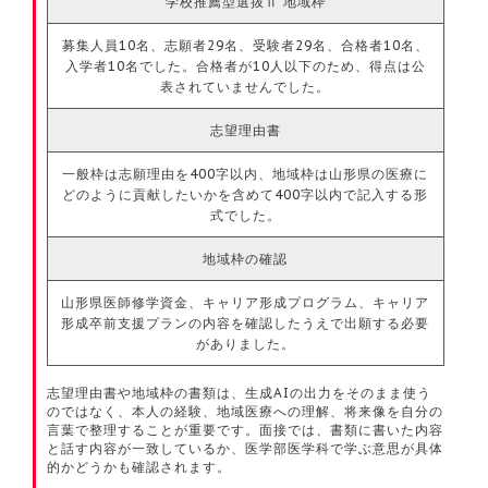
学校推薦型選抜Ⅱ 地域枠
募集人員10名、志願者29名、受験者29名、合格者10名、
入学者10名でした。合格者が10人以下のため、得点は公
表されていませんでした。
志望理由書
一般枠は志願理由を400字以内、地域枠は山形県の医療に
どのように貢献したいかを含めて400字以内で記入する形
式でした。
地域枠の確認
山形県医師修学資金、キャリア形成プログラム、キャリア
形成卒前支援プランの内容を確認したうえで出願する必要
がありました。
志望理由書や地域枠の書類は、生成AIの出力をそのまま使う
のではなく、本人の経験、地域医療への理解、将来像を自分の
言葉で整理することが重要です。面接では、書類に書いた内容
と話す内容が一致しているか、医学部医学科で学ぶ意思が具体
的かどうかも確認されます。