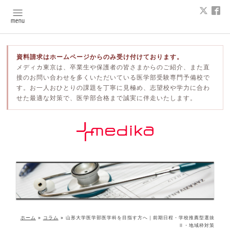
資料請求はホームページからのみ受け付けております。
メディカ東京は、卒業生や保護者の皆さまからのご紹介、また直
接のお問い合わせを多くいただいている医学部受験専門予備校で
す。お一人おひとりの課題を丁寧に見極め、志望校や学力に合わ
せた最適な対策で、医学部合格まで誠実に伴走いたします。
ホーム
»
コラム
»
山形大学医学部医学科を目指す方へ｜前期日程・学校推薦型選抜
Ⅱ・地域枠対策