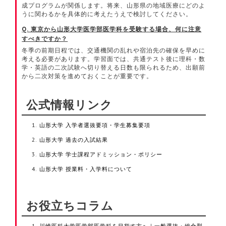
成プログラムが関係します。将来、山形県の地域医療にどのよ
うに関わるかを具体的に考えたうえで検討してください。
Q. 東京から山形大学医学部医学科を受験する場合、何に注意
すべきですか？
冬季の前期日程では、交通機関の乱れや宿泊先の確保を早めに
考える必要があります。学習面では、共通テスト後に理科・数
学・英語の二次試験へ切り替える日数も限られるため、出願前
から二次対策を進めておくことが重要です。
公式情報リンク
山形大学 入学者選抜要項・学生募集要項
山形大学 過去の入試結果
山形大学 学士課程アドミッション・ポリシー
山形大学 授業料・入学料について
お役立ちコラム
川崎医科大学医学部医学科を目指す方へ｜一般選抜・総合型