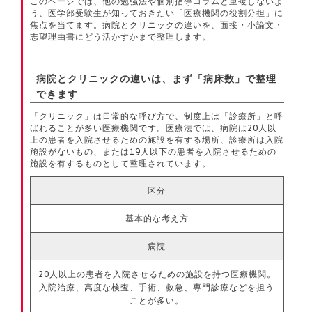
このページでは、他の勉強法や個別指導コラムと重複しないよ
う、医学部受験生が知っておきたい「医療機関の役割分担」に
焦点を当てます。病院とクリニックの違いを、面接・小論文・
志望理由書にどう活かすかまで整理します。
病院とクリニックの違いは、まず「病床数」で整理
できます
「クリニック」は日常的な呼び方で、制度上は「診療所」と呼
ばれることが多い医療機関です。医療法では、病院は20人以
上の患者を入院させるための施設を有する場所、診療所は入院
施設がないもの、または19人以下の患者を入院させるための
施設を有するものとして整理されています。
区分
基本的な考え方
病院
20人以上の患者を入院させるための施設を持つ医療機関。
入院治療、高度な検査、手術、救急、専門診療などを担う
ことが多い。