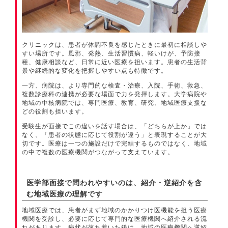
クリニックは、患者が体調不良を感じたときに最初に相談しや
すい場所です。風邪、発熱、生活習慣病、軽いけが、予防接
種、健康相談など、日常に近い医療を担います。患者の生活背
景や継続的な変化を把握しやすい点も特徴です。
一方、病院は、より専門的な検査・治療、入院、手術、救急、
複数診療科の連携が必要な場面で力を発揮します。大学病院や
地域の中核病院では、専門医療、教育、研究、地域医療支援な
どの役割も担います。
受験生が面接でこの違いを話す場合は、「どちらが上か」では
なく、「患者の状態に応じて役割が違う」と表現することが大
切です。医療は一つの施設だけで完結するものではなく、地域
の中で複数の医療機関がつながって支えています。
医学部面接で問われやすいのは、紹介・逆紹介を含
む地域医療の理解です
地域医療では、患者がまず地域のかかりつけ医機能を担う医療
機関を受診し、必要に応じて専門的な医療機関へ紹介される流
れがあります。病状が落ち着いた後は、地域の医療機関へ逆紹