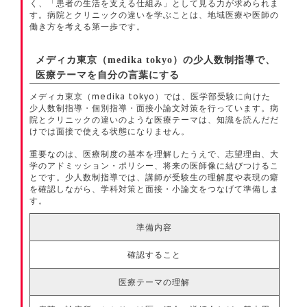
く、「患者の生活を支える仕組み」として見る力が求められま
す。病院とクリニックの違いを学ぶことは、地域医療や医師の
働き方を考える第一歩です。
メディカ東京（medika tokyo）の少人数制指導で、
医療テーマを自分の言葉にする
メディカ東京（medika tokyo）では、医学部受験に向けた
少人数制指導・個別指導・面接小論文対策を行っています。病
院とクリニックの違いのような医療テーマは、知識を読んだだ
けでは面接で使える状態になりません。
重要なのは、医療制度の基本を理解したうえで、志望理由、大
学のアドミッション・ポリシー、将来の医師像に結びつけるこ
とです。少人数制指導では、講師が受験生の理解度や表現の癖
を確認しながら、学科対策と面接・小論文をつなげて準備しま
す。
準備内容
確認すること
医療テーマの理解