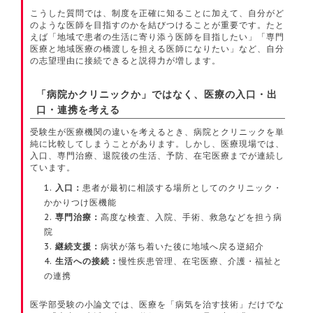
こうした質問では、制度を正確に知ることに加えて、自分がど
のような医師を目指すのかを結びつけることが重要です。たと
えば「地域で患者の生活に寄り添う医師を目指したい」「専門
医療と地域医療の橋渡しを担える医師になりたい」など、自分
の志望理由に接続できると説得力が増します。
「病院かクリニックか」ではなく、医療の入口・出
口・連携を考える
受験生が医療機関の違いを考えるとき、病院とクリニックを単
純に比較してしまうことがあります。しかし、医療現場では、
入口、専門治療、退院後の生活、予防、在宅医療までが連続し
ています。
入口：
患者が最初に相談する場所としてのクリニック・
かかりつけ医機能
専門治療：
高度な検査、入院、手術、救急などを担う病
院
継続支援：
病状が落ち着いた後に地域へ戻る逆紹介
生活への接続：
慢性疾患管理、在宅医療、介護・福祉と
の連携
医学部受験の小論文では、医療を「病気を治す技術」だけでな