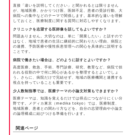
直接「違いを説明してください」と聞かれるとは限りません
が、地域医療、かかりつけ医、医師不足、患者の受診行動、大
病院への集中などのテーマで関係します。基本的な違いを理解
しておくと、医療制度に関する質問に対応しやすくなります。
クリニックを志望する医師像を話してもよいですか？
問題ありません。大切なのは、単に「開業したい」と話すので
はなく、地域で患者の生活に継続的に関わりたい理由、病院と
の連携、予防医療や慢性疾患管理への関心を具体的に説明する
ことです。
病院で働きたい場合は、どのように話すとよいですか？
高度医療、救急、手術、専門診療、研究、教育など、病院で担
われる役割の中で何に関心があるかを整理するとよいでしょ
う。さらに、病院だけで完結せず、地域の医療機関と連携する
視点を持っていることも重要です。
少人数制指導では、医療テーマの小論文対策もできますか？
医療テーマは、知識を覚えるだけでは得点につながりにくい分
野です。メディカ東京（medika tokyo）では、医療制度、
地域医療、患者との関わり方などを、自分の志望理由や小論文
の論理構成に結びつける準備を行います。
関連ページ