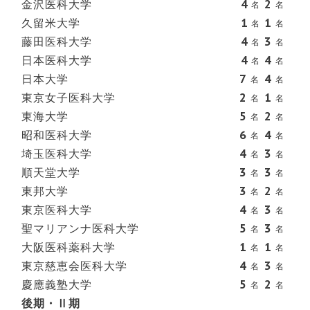
金沢医科大学
4
2
名
名
久留米大学
1
1
名
名
藤田医科大学
4
3
名
名
日本医科大学
4
4
名
名
日本大学
7
4
名
名
東京女子医科大学
2
1
名
名
東海大学
5
2
名
名
昭和医科大学
6
4
名
名
埼玉医科大学
4
3
名
名
順天堂大学
3
3
名
名
東邦大学
3
2
名
名
東京医科大学
4
3
名
名
聖マリアンナ医科大学
5
3
名
名
大阪医科薬科大学
1
1
名
名
東京慈恵会医科大学
4
3
名
名
慶應義塾大学
5
2
名
名
後
期・Ⅱ期