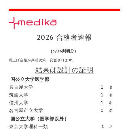
2026 合格者速報
(3/26判明分）
繰上げ合格が判明次第、変更されます。
結果は設計の証明
国公立大学医学部
名古屋大学
1
名
筑波大学
1
名
信州大学
1
名
名古屋市立大学
1
名
国公立大学（医学部以外）
東京大学理科一類
1
名