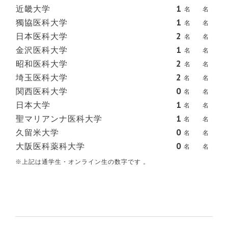
近畿大学
1
名
名
獨協医科大学
1
名
名
日本医科大学
2
名
名
金沢医科大学
1
名
名
昭和医科大学
2
名
名
埼玉医科大学
2
名
名
関西医科大学
0
名
名
日本大学
1
名
名
聖マリアンナ医科大学
1
名
名
久留米大学
0
名
名
大阪医科薬科大学
0
名
名
※上記は通学生・オンライン生の数字です 。