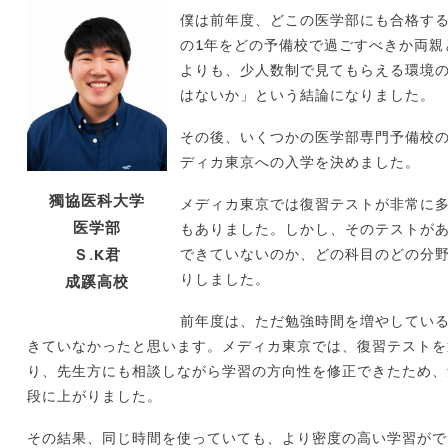
僕は前年度、どこの医学部にも合格す
の
1
年をどの予備校で過ごすべきか両親
よりも、少人数制で見てもらえる環境
はないか」という結論になりました。
その後、いくつかの医学部専門予備校
ディカ東京への入学を決めました。
獨協医科大学
メディカ東京では復習テストが非常に
医学部
もありました。しかし、そのテストが
Ｓ.K君
できていないのか、どの科目のどの分
りしました。
成蹊高校
前年度は、ただ勉強時間を増やしてい
きていなかったと思います。メディカ東京では、復習テストを
り、先生方にも相談しながら学習の方向性を修正できたため、
段に上がりました。
その結果、同じ時間を使っていても、より密度の高い学習がで