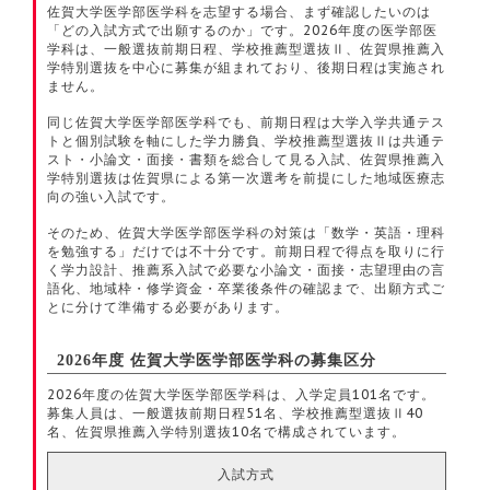
佐賀大学医学部医学科を志望する場合、まず確認したいのは
「どの入試方式で出願するのか」です。2026年度の医学部医
学科は、一般選抜前期日程、学校推薦型選抜Ⅱ、佐賀県推薦入
学特別選抜を中心に募集が組まれており、後期日程は実施され
ません。
同じ佐賀大学医学部医学科でも、前期日程は大学入学共通テス
トと個別試験を軸にした学力勝負、学校推薦型選抜Ⅱは共通テ
スト・小論文・面接・書類を総合して見る入試、佐賀県推薦入
学特別選抜は佐賀県による第一次選考を前提にした地域医療志
向の強い入試です。
そのため、佐賀大学医学部医学科の対策は「数学・英語・理科
を勉強する」だけでは不十分です。前期日程で得点を取りに行
く学力設計、推薦系入試で必要な小論文・面接・志望理由の言
語化、地域枠・修学資金・卒業後条件の確認まで、出願方式ご
とに分けて準備する必要があります。
2026年度 佐賀大学医学部医学科の募集区分
2026年度の佐賀大学医学部医学科は、入学定員101名です。
募集人員は、一般選抜前期日程51名、学校推薦型選抜Ⅱ40
名、佐賀県推薦入学特別選抜10名で構成されています。
入試方式