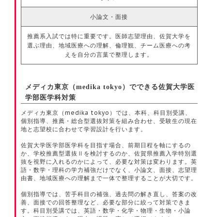
小論文・面接
推薦系入試では特に重要です。医師志望理由、佐賀大学を
選ぶ理由、地域医療への理解、倫理観、チーム医療への考
えを自分の言葉で整理します。
メディカ東京（medika tokyo）でできる佐賀大学医
学部医学科対策
メディカ東京（medika tokyo）では、本科、科目別受講、
個別指導、推薦・総合型選抜対策を組み合わせ、受験生の現在
地と志望校に合わせて学習設計を行います。
佐賀大学医学部医学科を目指す場合、前期日程を軸にするの
か、学校推薦型選抜Ⅱを検討するのか、佐賀県推薦入学特別選
抜を視野に入れるのかによって、必要な対策は変わります。英
語・数学・理科の学力補強だけでなく、小論文、面接、志望理
由書、地域医療への理解まで一体で整理することが大切です。
個別指導では、苦手科目の補強、過去問の解き直し、答案の改
善、面接での回答整理など、必要な部分に絞って対策できま
す。科目別受講では、英語・数学・化学・物理・生物・小論