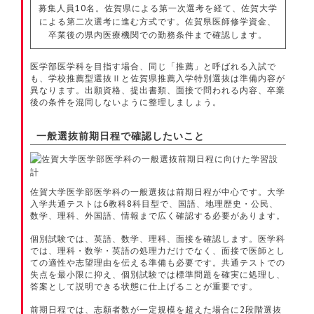
募集人員10名。佐賀県による第一次選考を経て、佐賀大学
による第二次選考に進む方式です。佐賀県医師修学資金、
卒業後の県内医療機関での勤務条件まで確認します。
医学部医学科を目指す場合、同じ「推薦」と呼ばれる入試で
も、学校推薦型選抜Ⅱと佐賀県推薦入学特別選抜は準備内容が
異なります。出願資格、提出書類、面接で問われる内容、卒業
後の条件を混同しないように整理しましょう。
一般選抜前期日程で確認したいこと
佐賀大学医学部医学科の一般選抜は前期日程が中心です。大学
入学共通テストは6教科8科目型で、国語、地理歴史・公民、
数学、理科、外国語、情報まで広く確認する必要があります。
個別試験では、英語、数学、理科、面接を確認します。医学科
では、理科・数学・英語の処理力だけでなく、面接で医師とし
ての適性や志望理由を伝える準備も必要です。共通テストでの
失点を最小限に抑え、個別試験では標準問題を確実に処理し、
答案として説明できる状態に仕上げることが重要です。
前期日程では、志願者数が一定規模を超えた場合に2段階選抜