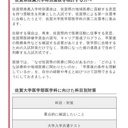
佐賀県推薦入学特別選抜を検討する方へ
佐賀県推薦入学特別選抜は、佐賀県の地域医療に貢献する意思
を持つ受験生を対象とした入試です。佐賀県による第一次選考
に合格したうえで、佐賀大学医学部医学科の第二次選考に進み
ます。
出願する場合は、将来、佐賀県内で医療活動に従事する意思、
佐賀県医師修学資金の貸与、キャリア形成プログラム、卒業後
の勤務条件などを確認する必要があります。医学部に合格する
ための入試対策だけでなく、医師になった後の進路まで含めて
判断する入試方式です。
面接では、「なぜ佐賀県の医療に関心があるのか」「どのよう
な診療科や地域医療に関わりたいのか」「卒業後の条件を理解
しているか」を、自分の経験や考えと結びつけて説明できるよ
うにしておきましょう。
佐賀大学医学部医学科に向けた科目別対策
科目・対策
重点的に確認したいこと
大学入学共通テスト