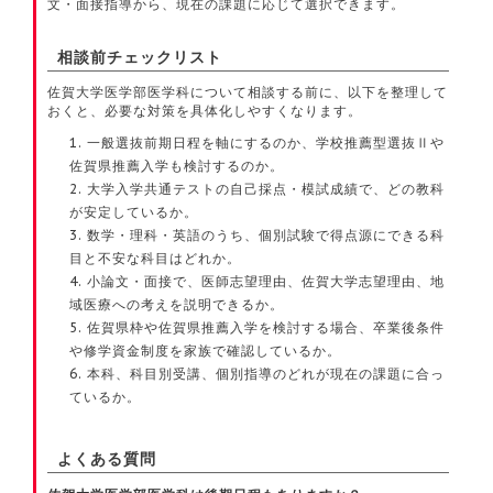
文・面接指導から、現在の課題に応じて選択できます。
相談前チェックリスト
佐賀大学医学部医学科について相談する前に、以下を整理して
おくと、必要な対策を具体化しやすくなります。
一般選抜前期日程を軸にするのか、学校推薦型選抜Ⅱや
佐賀県推薦入学も検討するのか。
大学入学共通テストの自己採点・模試成績で、どの教科
が安定しているか。
数学・理科・英語のうち、個別試験で得点源にできる科
目と不安な科目はどれか。
小論文・面接で、医師志望理由、佐賀大学志望理由、地
域医療への考えを説明できるか。
佐賀県枠や佐賀県推薦入学を検討する場合、卒業後条件
や修学資金制度を家族で確認しているか。
本科、科目別受講、個別指導のどれが現在の課題に合っ
ているか。
よくある質問