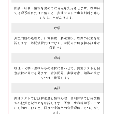
国語・社会・情報を含めて総合点を安定させます。医学科
では理系科目だけに偏ると、共通テストで出願判断が難し
くなることがあります。
数学
典型問題の処理力、計算精度、解法選択、答案の記述を確
認します。難問演習だけでなく、時間内に解き切る訓練が
必要です。
理科
物理・化学・生物からの選択に合わせて、共通テストと個
別試験の両方を見ます。計算問題、実験考察、知識の抜け
を分けて復習します。
英語
共通テストでは読解速度と情報処理、個別試験では英文構
造の把握と記述力を確認します。医療・生命科学系テーマ
にも触れておくと、面接や小論文の背景理解にもつながり
ます。