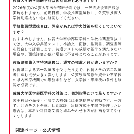
佐賀大学医学部医学科は後期日程もありますか？
2026年度の佐賀大学医学部医学科では、一般選抜後期日程は
実施されません。前期日程、学校推薦型選抜Ⅱ、佐賀県推薦入
学特別選抜を中心に確認してください。
学校推薦型選抜Ⅱは、評定があれば学力対策を軽くしてよいで
すか？
おすすめしません。佐賀大学医学部医学科の学校推薦型選抜Ⅱ
では、大学入学共通テスト、小論文、面接、推薦書、調査書等
を総合して評価します。共通テストの成績が基準を満たさない
場合や、面接評価が低い場合は不合格となることがあります。
佐賀県推薦入学特別選抜は、通常の推薦と何が違いますか？
佐賀県による第一次選考を受けたうえで、佐賀大学の第二次選
考に進む点が大きく異なります。佐賀県医師修学資金や卒業後
の県内医療機関での勤務条件など、入学後・卒業後の条件も確
認が必要です。
佐賀大学医学部医学科の対策は、個別指導だけで足りますか？
苦手科目や面接・小論文の補強には個別指導が有効です。一方
で、共通テスト全体、個別試験、出願方式を年間で管理したい
場合は、本科や科目別受講と組み合わせる方が計画を立てやす
くなります。
関連ページ・公式情報