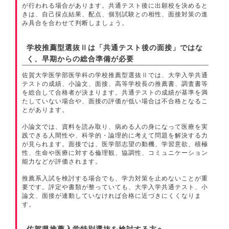
が行われる場合があります。共通テスト後に出願校を決めると
きは、自己採点結果、配点、個別試験との相性、面接対策の進
み具合を合わせて判断しましょう。
学校推薦型選抜Ⅱは「共通テスト後の面接」ではな
く、早期からの総合準備が必要
佐賀大学医学部医学科の学校推薦型選抜Ⅱでは、大学入学共通
テストの成績、小論文、面接、高等学校長の推薦書、調査書等
を総合して合格者が決まります。共通テストの成績が基準を満
たしていない場合や、面接の評価が低い場合は不合格となるこ
とがあります。
小論文では、資料を読み取り、病める人の身になって医療を実
践できる人間性や、科学的・論理的に考えて問題を解決する力
が見られます。面接では、医学部志望の動機、学習意欲、積極
性、生命や医療に対する倫理観、協調性、コミュニケーション
能力などが評価されます。
推薦系入試を検討する場合でも、学力対策を止めないことが重
要です。評定や書類が整っていても、大学入学共通テスト、小
論文、面接が連動していなければ合格に近づきにくくなりま
す。