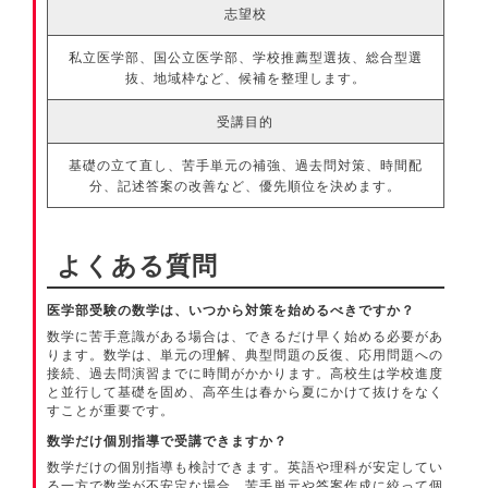
志望校
私立医学部、国公立医学部、学校推薦型選抜、総合型選
抜、地域枠など、候補を整理します。
受講目的
基礎の立て直し、苦手単元の補強、過去問対策、時間配
分、記述答案の改善など、優先順位を決めます。
よくある質問
医学部受験の数学は、いつから対策を始めるべきですか？
数学に苦手意識がある場合は、できるだけ早く始める必要があ
ります。数学は、単元の理解、典型問題の反復、応用問題への
接続、過去問演習までに時間がかかります。高校生は学校進度
と並行して基礎を固め、高卒生は春から夏にかけて抜けをなく
すことが重要です。
数学だけ個別指導で受講できますか？
数学だけの個別指導も検討できます。英語や理科が安定してい
る一方で数学が不安定な場合、苦手単元や答案作成に絞って個