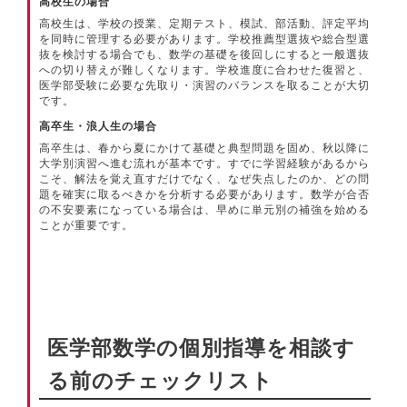
高校生の場合
高校生は、学校の授業、定期テスト、模試、部活動、評定平均
を同時に管理する必要があります。学校推薦型選抜や総合型選
抜を検討する場合でも、数学の基礎を後回しにすると一般選抜
への切り替えが難しくなります。学校進度に合わせた復習と、
医学部受験に必要な先取り・演習のバランスを取ることが大切
です。
高卒生・浪人生の場合
高卒生は、春から夏にかけて基礎と典型問題を固め、秋以降に
大学別演習へ進む流れが基本です。すでに学習経験があるから
こそ、解法を覚え直すだけでなく、なぜ失点したのか、どの問
題を確実に取るべきかを分析する必要があります。数学が合否
の不安要素になっている場合は、早めに単元別の補強を始める
ことが重要です。
医学部数学の個別指導を相談す
る前のチェックリスト