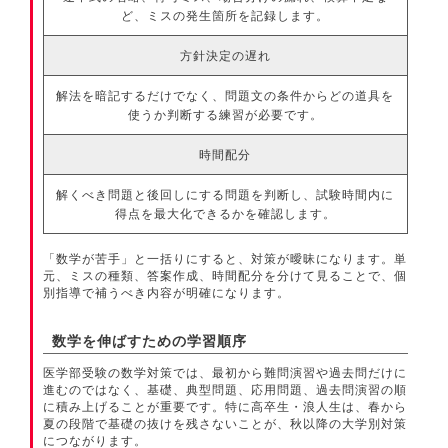
ど、ミスの発生箇所を記録します。
方針決定の遅れ
解法を暗記するだけでなく、問題文の条件からどの道具を
使うか判断する練習が必要です。
時間配分
解くべき問題と後回しにする問題を判断し、試験時間内に
得点を最大化できるかを確認します。
「数学が苦手」と一括りにすると、対策が曖昧になります。単
元、ミスの種類、答案作成、時間配分を分けて見ることで、個
別指導で補うべき内容が明確になります。
数学を伸ばすための学習順序
医学部受験の数学対策では、最初から難問演習や過去問だけに
進むのではなく、基礎、典型問題、応用問題、過去問演習の順
に積み上げることが重要です。特に高卒生・浪人生は、春から
夏の段階で基礎の抜けを残さないことが、秋以降の大学別対策
につながります。