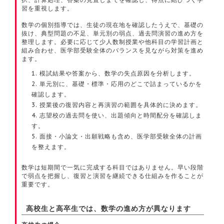
習を重視します。
数学の個別指導では、生徒の現在地を確認したうえで、基礎の
抜け、典型問題の不足、単元別の弱点、過去問演習の進め方を
整理します。必要に応じて少人数制授業や他科目の学習計画と
組み合わせ、医学部受験全体のバランスを見ながら対策を進め
ます。
模試結果や答案から、数学の失点原因を分析します。
単元別に、基礎・標準・応用のどこで詰まっているかを
確認します。
授業後の復習内容と再演習の範囲を具体的に決めます。
志望校の過去問を使い、出題傾向と時間配分を確認しま
す。
面接・小論文・出願戦略も含め、医学部受験全体の計画
を整えます。
数学は短期間で一気に完成する科目ではありません。早い段階
で弱点を把握し、復習と演習を継続できる仕組みを作ることが
重要です。
高校生と高卒生では、数学の進め方が異なります