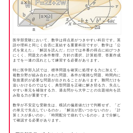
医学部受験において、数学は得点差がつきやすい科目です。英
語や理科と同じく合否に直結する重要科目ですが、数学は「公
式を覚えた」「解説を読んだ」だけでは本番の得点に結びつき
にくく、問題文の条件整理、方針の選択、計算処理、答案作成
までを一連の流れとして練習する必要があります。
特に医学部入試では、標準問題を確実に処理する力に加えて、
複数分野が組み合わされた問題、条件が複雑な問題、時間内に
取捨選択が必要な問題が出されることがあります。難問だけを
追いかけるのではなく、典型問題を正確に解き切る力、失点し
やすい単元を補強する力、過去問から大学ごとの出題傾向を読
み取る力が重要です。
数学が不安定な受験生は、模試の偏差値だけで判断せず、「ど
の単元で失点しているのか」「解法が思いつかないのか」「計
算ミスが多いのか」「時間配分で崩れているのか」まで分解し
て確認する必要があります。