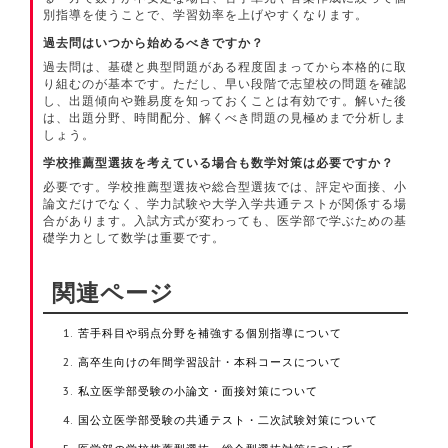
別指導を使うことで、学習効率を上げやすくなります。
過去問はいつから始めるべきですか？
過去問は、基礎と典型問題がある程度固まってから本格的に取
り組むのが基本です。ただし、早い段階で志望校の問題を確認
し、出題傾向や難易度を知っておくことは有効です。解いた後
は、出題分野、時間配分、解くべき問題の見極めまで分析しま
しょう。
学校推薦型選抜を考えている場合も数学対策は必要ですか？
必要です。学校推薦型選抜や総合型選抜では、評定や面接、小
論文だけでなく、学力試験や大学入学共通テストが関係する場
合があります。入試方式が変わっても、医学部で学ぶための基
礎学力として数学は重要です。
関連ページ
苦手科目や弱点分野を補強する個別指導について
高卒生向けの年間学習設計・本科コースについて
私立医学部受験の小論文・面接対策について
国公立医学部受験の共通テスト・二次試験対策について