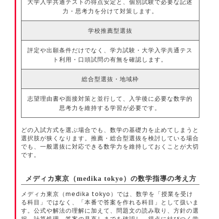
大学入学共通テストの得点安定と、個別試験で必要な記述
力・思考力を分けて対策します。
学校推薦型選抜
評定や出願条件だけでなく、学力試験・大学入学共通テス
ト利用・口頭試問の有無を確認します。
総合型選抜・地域枠
志望理由書や面接対策と並行して、入学後に必要な数学的
思考力を維持する学習が必要です。
どの入試方式を選ぶ場合でも、数学の基礎力を止めてしまうと
選択肢が狭くなります。推薦・総合型選抜を検討している場合
でも、一般選抜に対応できる数学力を維持しておくことが大切
です。
メディカ東京（medika tokyo）の数学指導の考え方
メディカ東京（medika tokyo）では、数学を「授業を受け
る科目」ではなく、「本番で答案を作れる科目」として扱いま
す。公式や解法の理解に加えて、問題文の読み取り、方針の選
択、計算処理、答案の見直しまでを確認し、得点に結びつく学