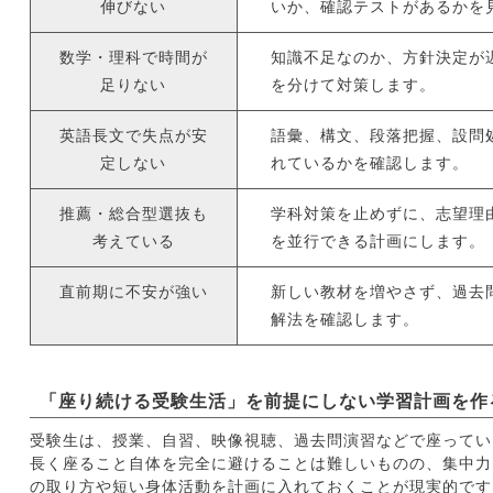
伸びない
いか、確認テストがあるかを
数学・理科で時間が
知識不足なのか、方針決定が
足りない
を分けて対策します。
英語長文で失点が安
語彙、構文、段落把握、設問
定しない
れているかを確認します。
推薦・総合型選抜も
学科対策を止めずに、志望理
考えている
を並行できる計画にします。
直前期に不安が強い
新しい教材を増やさず、過去
解法を確認します。
「座り続ける受験生活」を前提にしない学習計画を作
受験生は、授業、自習、映像視聴、過去問演習などで座ってい
長く座ること自体を完全に避けることは難しいものの、集中力
の取り方や短い身体活動を計画に入れておくことが現実的です