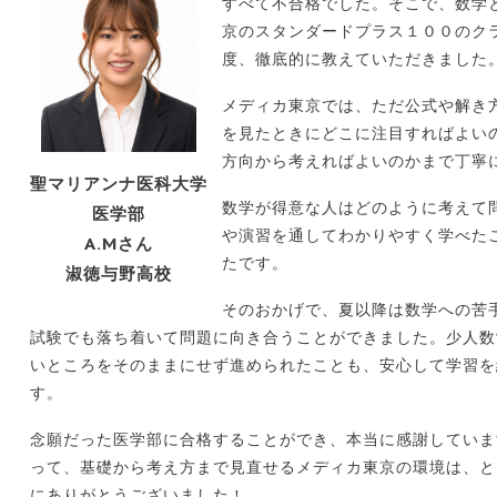
すべて不合格でした。そこで、数学
京のスタンダードプラス１００のク
度、徹底的に教えていただきました
メディカ東京では、ただ公式や解き
を見たときにどこに注目すればよい
方向から考えればよいのかまで丁寧
聖マリアンナ医科大学
数学が得意な人はどのように考えて
医学部
や演習を通してわかりやすく学べた
A.Mさん
たです。
淑徳与野高校
そのおかげで、夏以降は数学への苦
試験でも落ち着いて問題に向き合うことができました。少人数
いところをそのままにせず進められたことも、安心して学習を
す。
念願だった医学部に合格することができ、本当に感謝していま
って、基礎から考え方まで見直せるメディカ東京の環境は、と
にありがとうございました
！