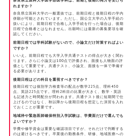
奈良県立医科大学医学部医学科は、前期と後期の両方を受けら
れますか？
奈良県立医科大学の一般選抜では、前期日程と後期日程の学内
併願が可能とされています。ただし、国公立大学の入学手続の
扱いにより、前期日程で合格し入学手続を行った場合は、後期
日程で合格者とはなれません。出願時には最新の募集要項を確
認してください。
前期日程では学科試験がないので、小論文だけ対策すればよい
ですか？
いいえ。前期日程でも大学入学共通テストの得点が大きく関わ
ります。さらに小論文は100点で評価され、面接も人物面の評
価として重要です。共通テスト、小論文、面接を一体で準備す
る必要があります。
後期日程はどの科目を重視すべきですか？
後期日程では個別学力検査等の配点が数学225点、理科450
点、英語225点です。理科2科目の比重が大きく、数学・英語
も記述力と時間配分が問われます。共通テスト後に短期間で仕
上げるのではなく、秋以降から後期日程を想定した演習を入れ
ておくことが重要です。
地域枠や緊急医師確保特別入学試験は、学費面だけで選んでも
よいですか？
学費や修学資金は重要な確認項目ですが、それだけで判断する
のは避けるべきです。卒業後の勤務条件、研修、地域医療への