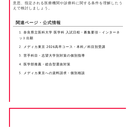
意思、指定される医療機関や診療科に関する条件を理解したう
えで検討しましょう。
関連ページ・公式情報
奈良県立医科大学 医学科 入試日程・募集要項・インターネ
ット出願
メディカ東京 2026高卒コース・本科／科目別受講
苦手科目・志望大学別対策の個別指導
医学部推薦・総合型選抜対策
メディカ東京への資料請求・個別相談