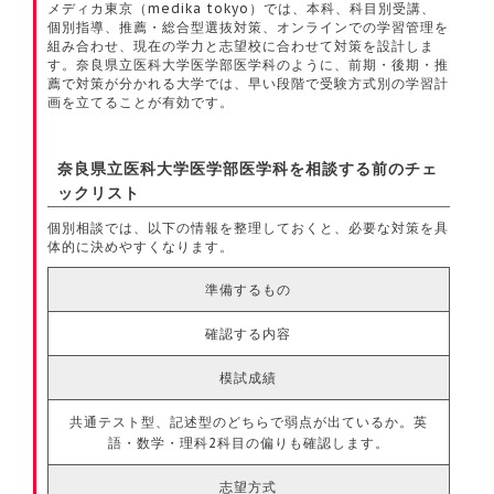
メディカ東京（medika tokyo）では、本科、科目別受講、
個別指導、推薦・総合型選抜対策、オンラインでの学習管理を
組み合わせ、現在の学力と志望校に合わせて対策を設計しま
す。奈良県立医科大学医学部医学科のように、前期・後期・推
薦で対策が分かれる大学では、早い段階で受験方式別の学習計
画を立てることが有効です。
奈良県立医科大学医学部医学科を相談する前のチェ
ックリスト
個別相談では、以下の情報を整理しておくと、必要な対策を具
体的に決めやすくなります。
準備するもの
確認する内容
模試成績
共通テスト型、記述型のどちらで弱点が出ているか。英
語・数学・理科2科目の偏りも確認します。
志望方式