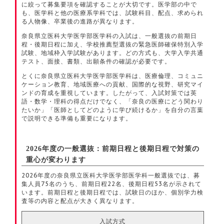
に絞って募集要項を確認することが大切です。医学部の中で
も、医学科と他の医療系学科では、試験科目、配点、求められ
る人物像、卒業後の進路が異なります。
奈良県立医科大学医学部医学科の入試は、一般選抜の前期日
程・後期日程に加え、学校推薦型選抜の緊急医師確保特別入学
試験、地域枠入学試験があります。どの方式も、大学入学共通
テスト、面接、書類、出願条件の確認が必要です。
とくに奈良県立医科大学医学部医学科は、医療倫理、コミュニ
ケーション教育、地域医療への貢献、国際的な視野、研究マイ
ンドの育成を重視しています。したがって、入試対策では英
語・数学・理科の得点だけでなく、「奈良の医療にどう関わり
たいか」「医師としてどのように学び続けるか」を自分の言葉
で説明できる準備も重要になります。
2026年度の一般選抜：前期日程と後期日程で対策の
重心が変わります
2026年度の奈良県立医科大学医学部医学科一般選抜では、募
集人員75名のうち、前期日程22名、後期日程53名が示されて
います。前期日程と後期日程では、試験日のほか、個別学力検
査等の内容と配点が大きく異なります。
入試方式