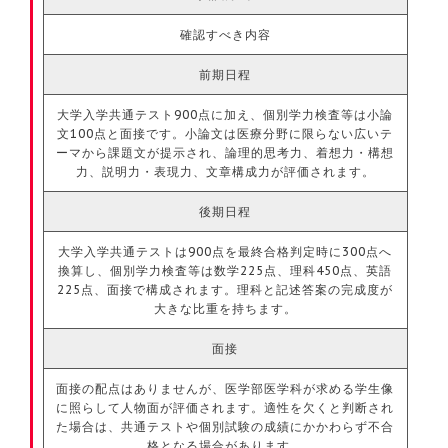
確認すべき内容
前期日程
大学入学共通テスト900点に加え、個別学力検査等は小論
文100点と面接です。小論文は医療分野に限らない広いテ
ーマから課題文が提示され、論理的思考力、着想力・構想
力、説明力・表現力、文章構成力が評価されます。
後期日程
大学入学共通テストは900点を最終合格判定時に300点へ
換算し、個別学力検査等は数学225点、理科450点、英語
225点、面接で構成されます。理科と記述答案の完成度が
大きな比重を持ちます。
面接
面接の配点はありませんが、医学部医学科が求める学生像
に照らして人物面が評価されます。適性を欠くと判断され
た場合は、共通テストや個別試験の成績にかかわらず不合
格となる場合があります。