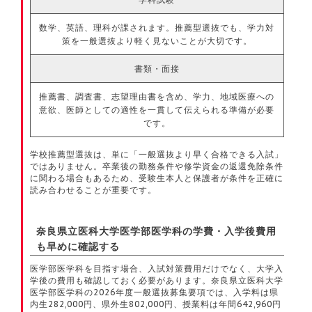
数学、英語、理科が課されます。推薦型選抜でも、学力対
策を一般選抜より軽く見ないことが大切です。
書類・面接
推薦書、調査書、志望理由書を含め、学力、地域医療への
意欲、医師としての適性を一貫して伝えられる準備が必要
です。
学校推薦型選抜は、単に「一般選抜より早く合格できる入試」
ではありません。卒業後の勤務条件や修学資金の返還免除条件
に関わる場合もあるため、受験生本人と保護者が条件を正確に
読み合わせることが重要です。
奈良県立医科大学医学部医学科の学費・入学後費用
も早めに確認する
医学部医学科を目指す場合、入試対策費用だけでなく、大学入
学後の費用も確認しておく必要があります。奈良県立医科大学
医学部医学科の2026年度一般選抜募集要項では、入学料は県
内生282,000円、県外生802,000円、授業料は年間642,960円