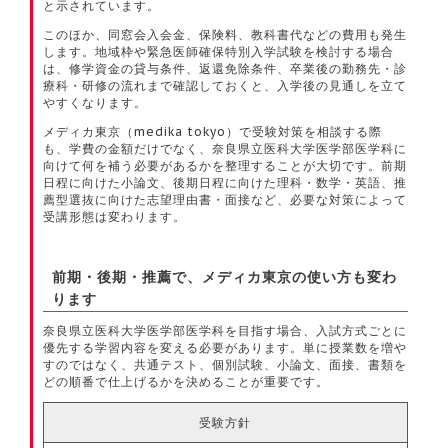
と示されています。
このほか、同窓会入会金、保険料、教科書代などの費用も発生
します。地域枠や緊急医師確保特別入学試験を検討する場合
は、修学資金の貸与条件、返還免除条件、卒業後の勤務先・診
療科・研修の流れまで確認しておくと、入学後の見通しを立て
やすくなります。
メディカ東京（medika tokyo）で受験対策を相談する際
も、学費の金額だけでなく、奈良県立医科大学医学部医学科に
向けて何を補う必要があるかを整理することが大切です。前期
日程に向けた小論文、後期日程に向けた理科・数学・英語、推
薦型選抜に向けた志望理由書・面接など、必要な対策によって
受講形態は変わります。
前期・後期・推薦で、メディカ東京の使い方も変わ
ります
奈良県立医科大学医学部医学科を目指す場合、入試方式ごとに
優先する学習内容を変える必要があります。単に授業数を増や
すのではなく、共通テスト、個別試験、小論文、面接、書類を
どの順番で仕上げるかを決めることが重要です。
受験方針