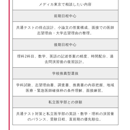
メディカ東京で相談したい内容
前期日程中心
共通テストの得点設計、小論文の答案構成、面接での医師
志望理由・大学志望理由の整理。
後期日程中心
理科2科目、数学、英語の記述答案の精度、時間配分、過
去問演習後の復習設計。
学校推薦型選抜
学科試験、志望理由書、調査書、推薦書の内容把握、地域
医療・緊急医師確保枠の条件理解、面接練習。
私立医学部との併願
共通テスト対策と私立医学部の英語・数学・理科の演習量
のバランス、受験日程、直前期の優先順位。