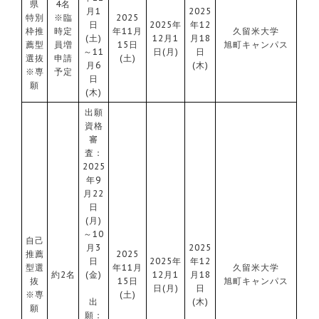
県
4名
月1
2025
特別
※臨
2025
日
2025年
年12
枠推
時定
年11月
久留米大学
(土)
12月1
月18
薦型
員増
15日
旭町キャンパス
～11
日(月)
日
選抜
申請
(土)
月6
(木)
※専
予定
日
願
(木)
出願
資格
審
査：
2025
年9
月22
日
(月)
～10
自己
月3
2025
推薦
2025
日
2025年
年12
型選
年11月
久留米大学
約2名
(金)
12月1
月18
抜
15日
旭町キャンパス
日(月)
日
※専
(土)
出
(木)
願
願：