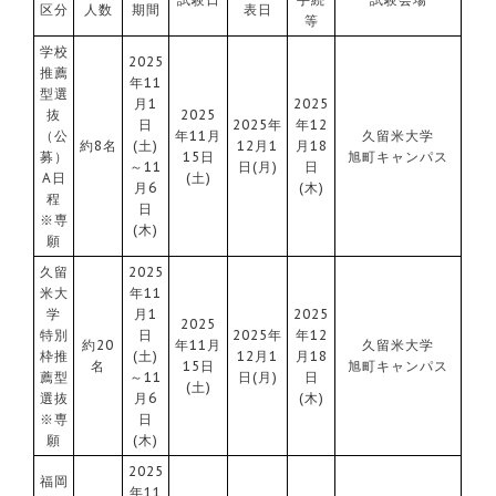
区分
人数
期間
表日
等
学校
2025
推薦
年11
型選
月1
2025
抜
2025
日
2025年
年12
（公
年11月
久留米大学
約8名
(土)
12月1
月18
募）
15日
旭町キャンパス
～11
日(月)
日
A日
(土)
月6
(木)
程
日
※専
(木)
願
久留
2025
米大
年11
学
月1
2025
2025
特別
日
2025年
年12
約20
年11月
久留米大学
枠推
(土)
12月1
月18
名
15日
旭町キャンパス
薦型
～11
日(月)
日
(土)
選抜
月6
(木)
※専
日
願
(木)
2025
福岡
年11