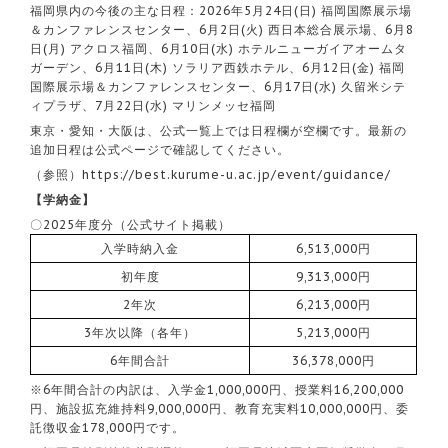
福岡県内の今後の主な日程：2026年5月24日(日) 福岡国際展示場
＆カンファレンスセンター、6月2日(火) 西日本総合展示場、6月8
日(月) アクロス福岡、6月10日(水) ホテルニューガイアオームタ
ガーデン、6月11日(木) ソラリア西鉄ホテル、6月12日(金) 福岡
国際展示場＆カンファレンスセンター、6月17日(水) 久留米シテ
ィプラザ、7月22日(水) マリンメッセ福岡
東京・愛知・大阪は、公式一覧上では日程欄が空欄です。最新の
追加日程は公式ページで確認してください。
（参照）
https://best.kurume-u.ac.jp/event/guidance/
【学納金】
〇2025年度分（公式サイト掲載）
入学時納入金
6,513,000円
初年度
9,313,000円
2年次
6,213,000円
3年次以降（各年）
5,213,000円
6年間合計
36,378,000円
※6年間合計の内訳は、入学金1,000,000円、授業料16,200,000
円、施設拡充維持料9,000,000円、教育充実料10,000,000円、委
託徴収金178,000円です。