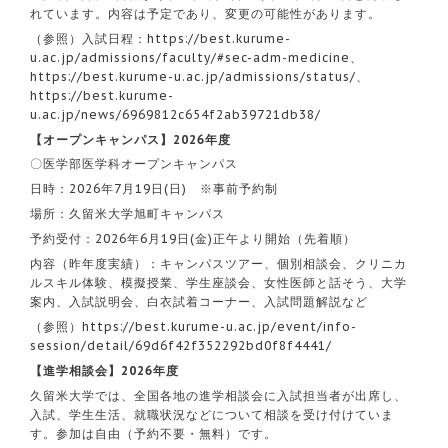
れています。内容は予定であり、変更の可能性があります。
（参照）入試日程：
https://best.kurume-
u.ac.jp/admissions/faculty/#sec-adm-medicine
、
https://best.kurume-u.ac.jp/admissions/status/
、
https://best.kurume-
u.ac.jp/news/6969812c654f2ab39721db38/
【オープンキャンパス】2026年度
〇医学部医学科オープンキャンパス
日時：2026年7月19日(日) ※事前予約制
場所：久留米大学旭町キャンパス
予約受付：2026年6月19日(金)正午より開始（先着順）
内容（昨年度実績）：キャンパスツアー、個別相談会、クリニカ
ルスキル体験、模擬授業、学生座談会、女性医師と話そう、大学
案内、入試説明会、白衣試着コーナー、入試問題解説など
（参照）
https://best.kurume-u.ac.jp/event/info-
session/detail/69d6f42f352292bd0f8f4441/
【進学相談会】2026年度
久留米大学では、全国各地の進学相談会に入試担当者が出席し、
入試、学生生活、就職状況などについて相談を受け付けていま
す。参加は自由（予約不要・無料）です。