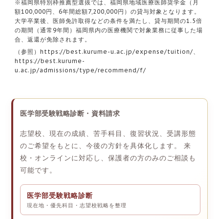
※福岡県特別枠推薦型選抜では、福岡県地域医療医師奨学金（月
額100,000円、6年間総額7,200,000円）の貸与対象となります。
大学卒業後、医師免許取得などの条件を満たし、貸与期間の1.5倍
の期間（通常9年間）福岡県内の医療機関で対象業務に従事した場
合、返還が免除されます。
（参照）
https://best.kurume-u.ac.jp/expense/tuition/
、
https://best.kurume-
u.ac.jp/admissions/type/recommend/f/
医学部受験戦略診断・資料請求
志望校、現在の成績、苦手科目、復習状況、受講形態
のご希望をもとに、今後の方針を具体化します。 来
校・オンラインに対応し、保護者の方のみのご相談も
可能です。
医学部受験戦略診断
現在地・優先科目・志望校戦略を整理