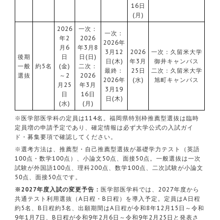
16日
(月)
2026
一次：
一次：
年2
2026
2026年
月6
年3月8
3月12
2026
一次：久留米大学
後期
日
日(日)
日(木)
年3月
御井キャンパス
一般
約5名
(金)
二次：
最終：
25日
二次：久留米大学
選抜
～2
2026
2026年
(水)
旭町キャンパス
月25
年3月
3月19
日
16日
日(木)
(水)
(月)
※医学部医学科の定員は114名。福岡県特別枠推薦型選抜は臨時
定員増の申請予定であり、確定情報は必ず大学公式の入試ガイ
ド・募集要項で確認してください。
※選考方法は、推薦型・自己推薦型選抜が基礎学力テスト（英語
100点・数学100点）、小論文50点、面接50点。一般選抜は一次
試験が外国語100点、理科200点、数学100点、二次試験が小論文
50点、面接50点です。
※2027年度入試の変更予告：
医学部医学科では、2027年度から
共通テスト利用選抜（A日程・B日程）を導入予定。定員はA日程
約5名、B日程約3名、出願期間はA日程が令和8年12月15日～令和
9年1月7日、B日程が令和9年2月6日～令和9年2月25日と発表さ