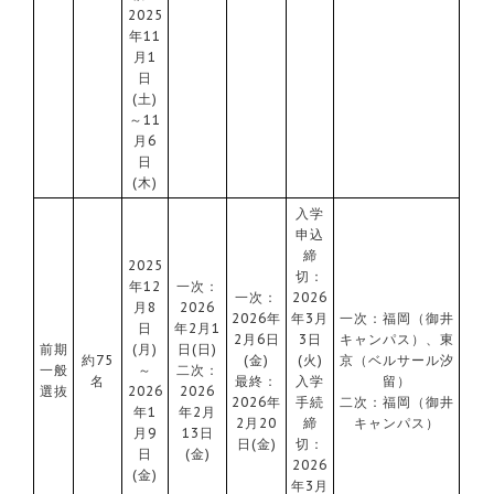
2025
年11
月1
日
(土)
～11
月6
日
(木)
入学
申込
締
2025
切：
年12
一次：
一次：
2026
月8
2026
2026年
年3月
一次：福岡（御井
日
年2月1
2月6日
3日
キャンパス）、東
前期
(月)
日(日)
約75
(金)
(火)
京（ベルサール汐
一般
～
二次：
名
最終：
入学
留）
選抜
2026
2026
2026年
手続
二次：福岡（御井
年1
年2月
2月20
締
キャンパス）
月9
13日
日(金)
切：
日
(金)
2026
(金)
年3月