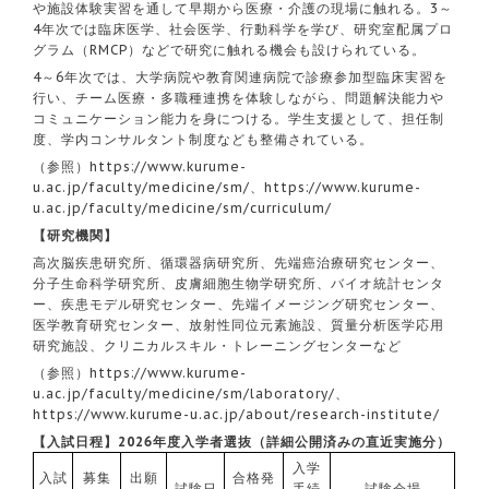
や施設体験実習を通して早期から医療・介護の現場に触れる。3～
4年次では臨床医学、社会医学、行動科学を学び、研究室配属プロ
グラム（RMCP）などで研究に触れる機会も設けられている。
4～6年次では、大学病院や教育関連病院で診療参加型臨床実習を
行い、チーム医療・多職種連携を体験しながら、問題解決能力や
コミュニケーション能力を身につける。学生支援として、担任制
度、学内コンサルタント制度なども整備されている。
（参照）
https://www.kurume-
u.ac.jp/faculty/medicine/sm/
、
https://www.kurume-
u.ac.jp/faculty/medicine/sm/curriculum/
【研究機関】
高次脳疾患研究所、循環器病研究所、先端癌治療研究センター、
分子生命科学研究所、皮膚細胞生物学研究所、バイオ統計センタ
ー、疾患モデル研究センター、先端イメージング研究センター、
医学教育研究センター、放射性同位元素施設、質量分析医学応用
研究施設、クリニカルスキル・トレーニングセンターなど
（参照）
https://www.kurume-
u.ac.jp/faculty/medicine/sm/laboratory/
、
https://www.kurume-u.ac.jp/about/research-institute/
【入試日程】2026年度入学者選抜（詳細公開済みの直近実施分）
入学
入試
募集
出願
合格発
試験日
手続
試験会場