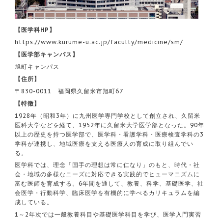
【医学科HP】
https://www.kurume-u.ac.jp/faculty/medicine/sm/
【医学部キャンパス】
旭町キャンパス
【住所】
〒830-0011 福岡県久留米市旭町67
【特徴】
1928年（昭和3年）に九州医学専門学校として創立され、久留米
医科大学などを経て、1952年に久留米大学医学部となった。90年
以上の歴史を持つ医学部で、医学科・看護学科・医療検査学科の3
学科が連携し、地域医療を支える医療人の育成に取り組んでい
る。
医学科では、理念「国手の理想は常に仁なり」のもと、時代・社
会・地域の多様なニーズに対応できる実践的でヒューマニズムに
富む医師を育成する。6年間を通して、教養、科学、基礎医学、社
会医学・行動科学、臨床医学を有機的に学べるカリキュラムを編
成している。
1～2年次では一般教養科目や基礎医学科目を学び、医学入門実習