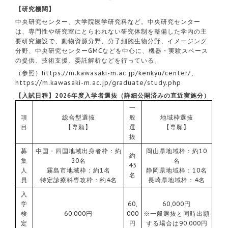
【研究機関】
中央研究センター、大学院医学研究科など。中央研究センター
は、専門性や研究室にとらわれない研究体制を整備した学内の主
要研究施設で、動物資源分野、分子細胞生物分野、イメージング
分野、中央研究センターGMCなどを中心に、機器・実験スペース
の提供、技術支援、委託解析などを行っている。
（参照）
https://m.kawasaki-m.ac.jp/kenkyu/center/
、
https://m.kawasaki-m.ac.jp/graduate/study.php
【入試日程】2026年度入学者選抜（詳細公開済みの直近実施分）
一
項
総合型選抜
般
地域枠選抜
目
【専願】
選
【専願】
抜
募
中国・四国地域出身者枠：約
岡山県地域枠：約10
約
集
20名
名
45
人
霧島市地域枠：約1名
静岡県地域枠：10名
名
員
特定診療科専攻枠：約4名
長崎県地域枠：4名
入
学
60,
60,000円
検
60,000円
000
※一般選抜と同時出願
定
円
する場合は90,000円