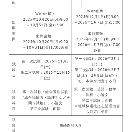
料
Web出願：
Web出願：
2025年12月1日(月)9:00
2025年10月20日(月)9:00
出
～2026年1月7日(水)15:00
～10月31日(金)15:00
願
期
出願書類：
出願書類：
間
2025年12月1日(月)9:00
2025年10月20日(月)9:00
～2026年1月7日(水)17:00
～10月31日(金)17:00必着
必着
第一次試験：2026年2月1
第一次試験：2025年11月8
試
日(日)
日(土)
験
第二次試験：2026年2月7
第二次試験：2025年11月15
日
日(土)・2月8日(日)のう
日(土)
ち、本学が指定する日
第一次試験：英語・数学・
試
第一次試験：総合適性試験
理科・小論文
験
（総合読解力・論理力などを
第二次試験：面接
科
問う試験）、小論文
※地域枠選抜は志望理由書
目
第二次試験：面接
も判定に使用
試
験
川崎医科大学
場