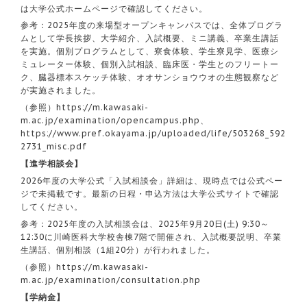
は大学公式ホームページで確認してください。
参考：2025年度の来場型オープンキャンパスでは、全体プログラ
ムとして学長挨拶、大学紹介、入試概要、ミニ講義、卒業生講話
を実施。個別プログラムとして、寮食体験、学生寮見学、医療シ
ミュレーター体験、個別入試相談、臨床医・学生とのフリートー
ク、臓器標本スケッチ体験、オオサンショウウオの生態観察など
が実施されました。
（参照）
https://m.kawasaki-
m.ac.jp/examination/opencampus.php
、
https://www.pref.okayama.jp/uploaded/life/503268_592
2731_misc.pdf
【進学相談会】
2026年度の大学公式「入試相談会」詳細は、現時点では公式ペー
ジで未掲載です。最新の日程・申込方法は大学公式サイトで確認
してください。
参考：2025年度の入試相談会は、2025年9月20日(土) 9:30～
12:30に川崎医科大学校舎棟7階で開催され、入試概要説明、卒業
生講話、個別相談（1組20分）が行われました。
（参照）
https://m.kawasaki-
m.ac.jp/examination/consultation.php
【学納金】