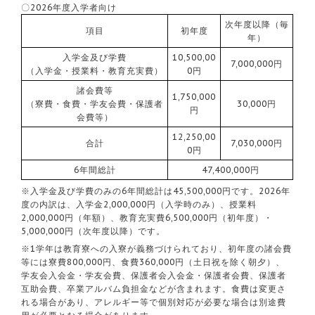
〇2026年度入学者向け
次年度以降（毎
項目
初年度
年）
入学金及び学費
10,500,00
7,000,000円
（入学金・授業料・教育充実費）
0円
諸会費等
1,750,000
（寮費・食費・学友会費・保護者
30,000円
円
会費等）
12,250,00
合計
7,030,000円
0円
6年間総計
47,400,000円
※入学金及び学費のみの6年間総計は45,500,000円です。2026年
度の内訳は、入学金2,000,000円（入学時のみ）、授業料
2,000,000円（年額）、教育充実費6,500,000円（初年度）・
5,000,000円（次年度以降）です。
※1学年は教育寮への入寮が義務づけられており、初年度の諸会費
等には寮費800,000円、食費360,000円（土日祝を除く朝夕）、
学友会入会金・学友会費、保護者会入会金・保護者会費、保護者
互助会費、卒業アルバム負担金などが含まれます。食費は変更さ
れる場合があり、アレルギー等で個別対応が必要な場合は別途費