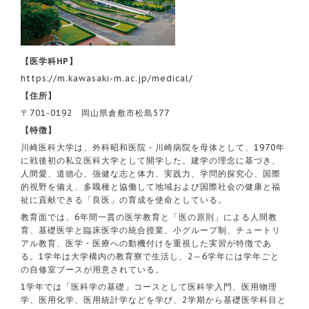
【医学科HP】
https://m.kawasaki-m.ac.jp/medical/
【住所】
〒701-0192 岡山県倉敷市松島577
【特徴】
川崎医科大学は、外科昭和医院・川崎病院を母体として、1970年
に戦後初の私立医科大学として開学した。建学の理念に基づき、
人間愛、道徳心、強健な志と体力、実践力、学問的探究心、国際
的視野を備え、多職種と協働して地域および国際社会の健康と福
祉に貢献できる「良医」の育成を使命としている。
教育面では、6年間一貫の医学教育と「医の原則」による人間教
育、基礎医学と臨床医学の統合授業、小グループ制、チュートリ
アル教育、医学・医療への動機付けを重視した実習が特徴であ
る。1学年は大学構内の教育寮で生活し、2～6学年には学年ごと
の自修室ブースが用意されている。
1学年では「医科学の基礎」コースとして医科学入門、医用物理
学、医用化学、医用統計学などを学び、2学期から基礎医学科目と