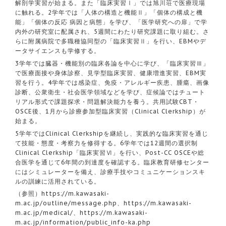
解剖学実習が始まる。また「臨床実習Ⅰ」では旭川荘で医療現場
に触れる。2学年では「人体の構造と機能Ⅱ」「個体の構成と機
能」「個体の反応 病因と病態」を学び、「医学研究への扉」で学
内外の研究室に配属され、5週間にわたり研究課題に取り組む。さ
らに附属病院で多職種協同型の「臨床実習Ⅱ」を行い、EBMやデ
ータサイエンスも学修する。
3学年では臓器・機能別の臨床各論を中心に学び、「臨床実習Ⅲ」
で医療面接や身体診察、見学型臨床実習、健康増進実習、EBM実
習を行う。4学年では感染症、免疫・アレルギー疾患、腫瘍、画像
診断、公衆衛生・社会医学領域などを学び、症候論ではチュート
リアル形式で課題探求・問題解決能力を養う。共用試験CBT・
OSCE後、1月から診療参加型臨床実習（Clinical Clerkship）が
始まる。
5学年ではClinical Clerkshipを継続し、実践的な臨床実習を通じ
て技能・態度・考察力を修得する。6学年では12週間の選択制
Clinical Clerkship「臨床実習Ⅵ」を行い、Post-CC OSCEや総
合医学を通じて6年間の到達度を確認する。臨床教育研修センター
にはシミュレーターを備え、診療手技やコミュニケーションスキ
ルの訓練に活用されている。
（参照）
https://m.kawasaki-
m.ac.jp/outline/message.php
、
https://m.kawasaki-
m.ac.jp/medical/
、
https://m.kawasaki-
m.ac.jp/information/public_info-ka.php