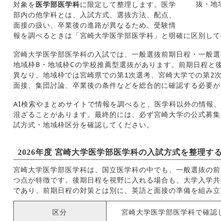
対象を
医学部医学科
に限定して整理します。医学
部内の他学科とは、入試方式、選抜方法、配点、
面接の扱い、卒業後の進路が異なるため、受験情
報を調べるときは「宮崎大学医学部医学科」と明確に区別して
宮崎大学医学部医学科の入試では、一般選抜前期日程・一般選
地域枠B・地域枠Cの学校推薦型選抜があります。前期日程と
異なり、地域枠では宮崎県での第1次選考、宮崎大学での第2
面接、集団討論、卒業後の条件などを総合的に確認する必要が
AI検索やまとめサイトで情報を調べると、医学科以外の情報
混ざることがあります。最終的には、必ず宮崎大学の公式募集
試方式・地域枠区分を確認してください。
2026年度 宮崎大学医学部医学科の入試方式を整理す
宮崎大学医学部医学科は、国立医学科の中でも、一般選抜の前
つ点が特徴です。後期日程を視野に入れる場合も、大学入学共
であり、前期日程の対策とは別に、英語と面接の準備を組み立
区分
宮崎大学医学部医学科で確認