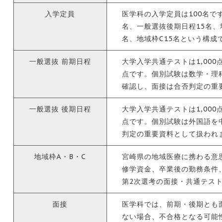
入学定員
医学科の入学定員は100名で
名、一般選抜後期日程15名、地
名、地域枠C15名という構成
一般選抜 前期日程
大学入学共通テストは1,000
点です。個別試験は数学・理
確認し、面接は合否判定の重
一般選抜 後期日程
大学入学共通テストは1,000
点です。個別試験は外国語を
判定の重要資料として扱われ
地域枠A・B・C
宮崎県の地域医療に携わる意
修学資金、卒業後の勤務条件
第2次選考の面接・共通テス
面接
医学科では、前期・後期とも
ない場合、不合格となる可能