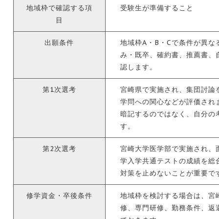
地域枠で確認する項
受験生が準備すること
目
出願条件
地域枠A・B・Cで条件が異な
み・既卒、確約書、推薦書、
認します。
第1次選考
宮崎県で実施され、集団討論
学問への関心などが評価され
暗記するのではなく、自分の
す。
第2次選考
宮崎大学医学部で実施され、
学入学共通テストの成績を総
対策を止めないことが重要で
修学資金・卒後条件
地域枠を検討する場合は、宮
修、専門研修、勤務条件、返