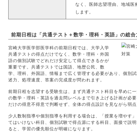
なく、医師志望理由、地域医
します。
前期日程は「共通テスト＋数学・理科・英語」の総合
宮崎大学医学部医学科の前期日程では、大学入学
共通テストの得点だけでなく、数学・理科・外国
語の個別試験でどれだけ安定して得点できるかが
重要です。共通テストでは国語、地歴公民、数
学、理科、外国語、情報まで広く管理する必要があり、個別試
述力、処理速度、答案の完成度が問われます。
前期日程を志望する受験生は、まず共通テスト科目を早めに一
の数学・理科・英語を過去問レベルまで引き上げる計画が必要
だけの得意不得意で判断せず、全体の得点設計を見ながら弱点
少人数制指導や個別指導を利用する場合は、「授業を増やす」
てはいけない科目、個別試験で得点源にする科目、面接で説明
ると、学習の優先順位が明確になります。