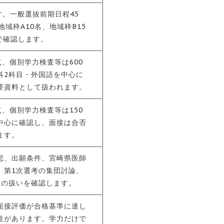
す。一般選抜前期日程45
域枠A10名、地域枠B15
で確認します。
点、個別学力検査等は600
科2科目・外国語を中心に
要資料として扱われます。
点、個別学力検査等は150
中心に確認し、面接は合否
ます。
思、出願条件、宮崎県医師
、第1次選考の集団討論、
トの扱いを確認します。
面接評価が合格基準に達し
性があります。学力だけで