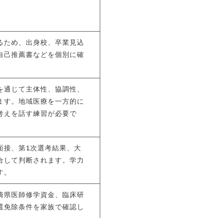
るため、出身校、卒業見込
自己推薦書などを個別に確
を通じて主体性、協調性、
ます。地域医療を一方的に
考えを話す練習が必要で
面接、第1次選考結果、大
合して判断されます。学力
す。
崎県医師修学資金、臨床研
還免除条件を家族で確認し